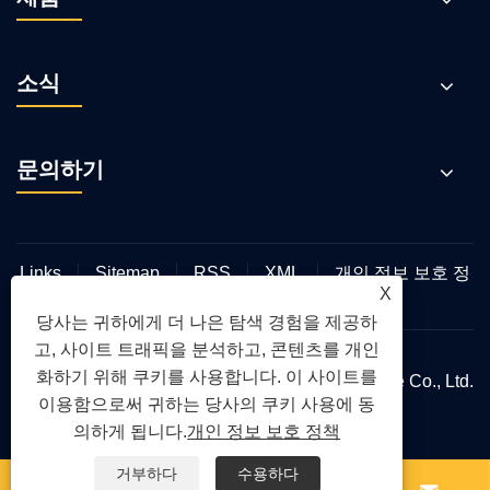
소식
문의하기
Links
Sitemap
RSS
XML
개인 정보 보호 정
X
책
당사는 귀하에게 더 나은 탐색 경험을 제공하
고, 사이트 트래픽을 분석하고, 콘텐츠를 개인
화하기 위해 쿠키를 사용합니다. 이 사이트를
저작권 © 2025 Zhejiang Hanya Electric Appliance Co., Ltd.
이용함으로써 귀하는 당사의 쿠키 사용에 동
판권 소유.
의하게 됩니다.
개인 정보 보호 정책
거부하다
수용하다