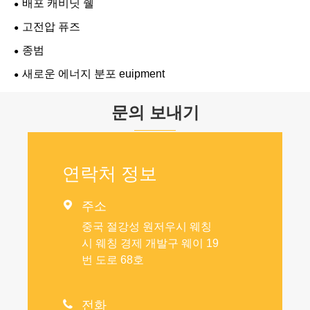
배포 캐비닛 쉘
고전압 퓨즈
종범
새로운 에너지 분포 euipment
문의 보내기
연락처 정보

주소
중국 절강성 원저우시 웨칭
시 웨칭 경제 개발구 웨이 19
번 도로 68호

전화