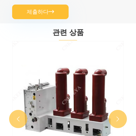
제출하다

관련 상품
고전압 차단기
더보기 >>

