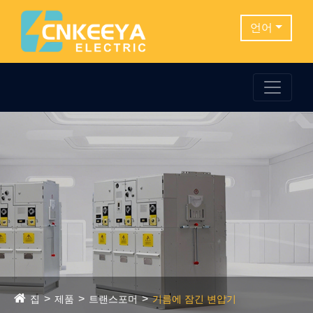
언어
집
제품
트랜스포머
기름에 잠긴 변압기