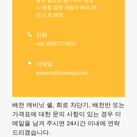
중국 절강성 원저우시 웨칭
시 웨칭 경제 개발구 웨이 19
번 도로 68호

전화
+86 18857773932
이메일

queenie@cnkeeya.com
배전 캐비닛 쉘, 회로 차단기, 배전반 또는
가격표에 대한 문의 사항이 있는 경우 이
메일을 남겨 주시면 24시간 이내에 연락
드리겠습니다.