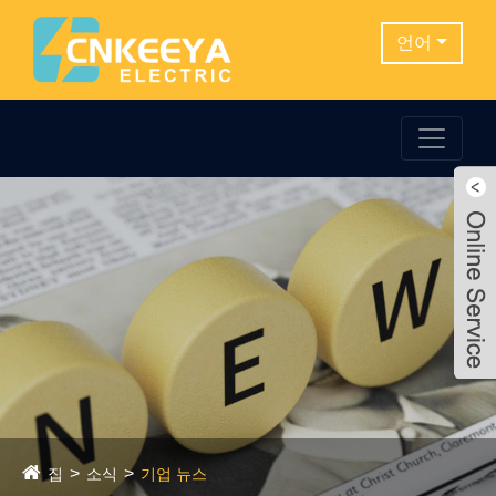
언어
집
소식
기업 뉴스