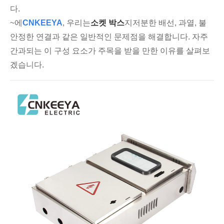
다.
~에
CNKEEYA
, 우리는
소켓 박스
지저분한 배선, 과열, 불
안정한 연결과 같은 일반적인 문제점을 해결합니다. 자주
간과되는 이 구성 요소가 주목을 받을 만한 이유를 살펴보
겠습니다.
Live