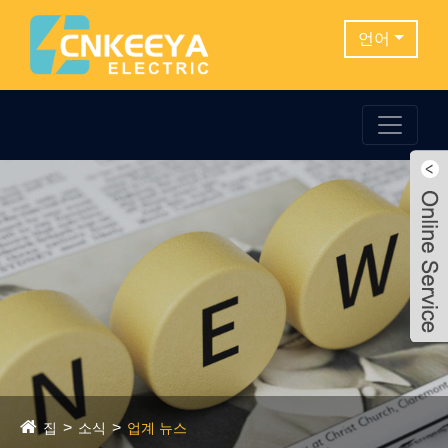
언어
집
소식
업계 뉴스